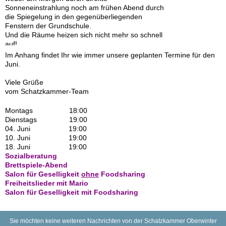
Sonneneinstrahlung noch am frühen Abend durch
die Spiegelung in den gegenüberliegenden
Fenstern der Grundschule.
Und die Räume heizen sich nicht mehr so schnell
auf!
Im Anhang findet Ihr wie immer unsere geplanten Termine für den
Juni.
Viele Grüße
vom Schatzkammer-Team
Montags 18:00
Dienstags 19:00
04. Juni 19:00
10. Juni 19:00
18. Juni 19:00
Sozialberatung‍
Brettspiele-Abend
Salon für Geselligkeit
ohne
Foodsharing
Freiheitslieder mit Mario
Salon für Geselligkeit mit Foodsharing
Sie möchten keine weiteren Nachrichten von der Schatzkammer Oberwinter