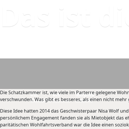
Das ist 
In Oberwinter
Die Schatzkammer ist, wie viele im Parterre gelegene Wohn
Der
Die
Mitglied
verschwunden. Was gibt es besseres, als einen nicht mehr
Vorstand
Partner
werden
Diese Idee hatten 2014 das Geschwisterpaar Nisa Wolf und
persönlichem Engagement fanden sie als Mietobjekt das e
paritätischen Wohlfahrtsverband war die Idee einen sozio