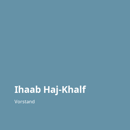
Ihaab Haj-Khalf
Vorstand