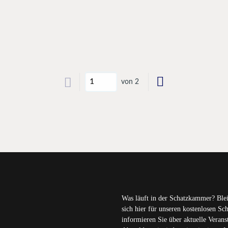
von 2
Was läuft in der Schatzkammer? Ble
sich hier für unseren kostenlosen S
informieren Sie über aktuelle Veran