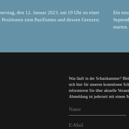
rstag, den 12. Januar 2023, um 19 Uhr zu einer
Ein neu
l Positionen zum Pazifismus und dessen Grenzen.
Septemb
starten.
Was läuft in der Schatzkammer? Ble
sich hier für unseren kostenlosen S
informieren Sie über aktuelle Veran
Abmeldung ist jederzeit mit einem 