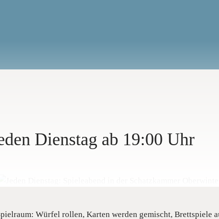
eden Dienstag ab 19:00 Uhr
elraum: Würfel rollen, Karten werden gemischt, Brettspiele a