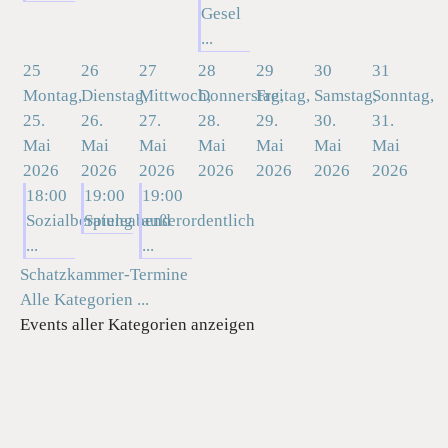
Gesel
...
25
26
27
28
29
30
31
Montag,
Dienstag,
Mittwoch,
Donnerstag,
Freitag,
Samstag,
Sonntag,
25.
26.
27.
28.
29.
30.
31.
Mai
Mai
Mai
Mai
Mai
Mai
Mai
2026
2026
2026
2026
2026
2026
2026
18:00
19:00
19:00
Sozialberatung
Spieleabend
außerordentlich
...
...
Schatzkammer-Termine
Alle Kategorien ...
Events aller Kategorien anzeigen